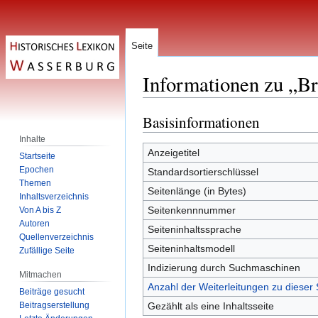
Seite
Informationen zu „B
Basisinformationen
Zur
Zur
Navigation
Suche
Inhalte
springen
springen
Anzeigetitel
Startseite
Epochen
Standardsortierschlüssel
Themen
Seitenlänge (in Bytes)
Inhaltsverzeichnis
Seitenkennnummer
Von A bis Z
Autoren
Seiteninhaltssprache
Quellenverzeichnis
Seiteninhaltsmodell
Zufällige Seite
Indizierung durch Suchmaschinen
Mitmachen
Anzahl der Weiterleitungen zu dieser 
Beiträge gesucht
Beitragserstellung
Gezählt als eine Inhaltsseite