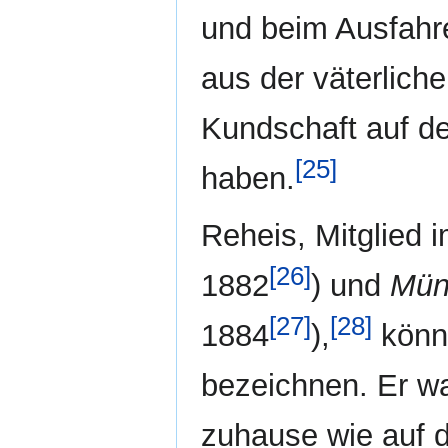
und beim Ausfahr
aus der väterlich
Kundschaft auf d
[25]
haben.
Reheis, Mitglied
[26]
1882
) und
Mün
[27]
[28]
1884
),
könnt
bezeichnen. Er w
zuhause wie auf d