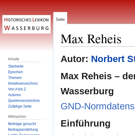
Seite
Max Reheis
Zur
Zur
Autor:
Norbert S
Inhalte
Navigation
Suche
Startseite
springen
springen
Epochen
Max Reheis – de
Themen
Inhaltsverzeichnis
Wasserburg
Von A bis Z
Autoren
Quellenverzeichnis
GND-Normdatens
Zufällige Seite
Mitmachen
Einführung
Beiträge gesucht
Beitragserstellung