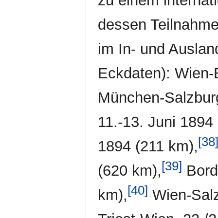
zu einem internat
dessen Teilnahme
im In- und Ausland
Eckdaten): Wien-B
München-Salzburg
11.-13. Juni 1894
[38
1894 (211 km),
[39]
(620 km),
Borde
[40]
km),
Wien-Salz