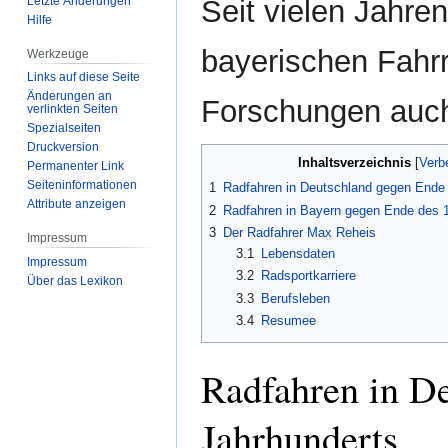
Letzte Änderungen
Seit vielen Jahren
Hilfe
bayerischen Fahrr
Werkzeuge
Links auf diese Seite
Änderungen an
Forschungen auch 
verlinkten Seiten
Spezialseiten
Druckversion
Inhaltsverzeichnis
Permanenter Link
Seiten­­informationen
1
Radfahren in Deutschland gegen Ende 
Attribute anzeigen
2
Radfahren in Bayern gegen Ende des 1
3
Der Radfahrer Max Reheis
Impressum
3.1
Lebensdaten
Impressum
3.2
Radsportkarriere
Über das Lexikon
3.3
Berufsleben
3.4
Resumee
Radfahren in De
Jahrhunderts