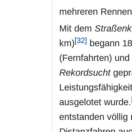
mehreren Rennen 
Mit dem
Straßenk
[32]
km)
begann 189
(Fernfahrten) und
Rekordsucht
geprä
Leistungsfähigkei
ausgelotet wurde.
entstanden völlig
Distanzfahren au