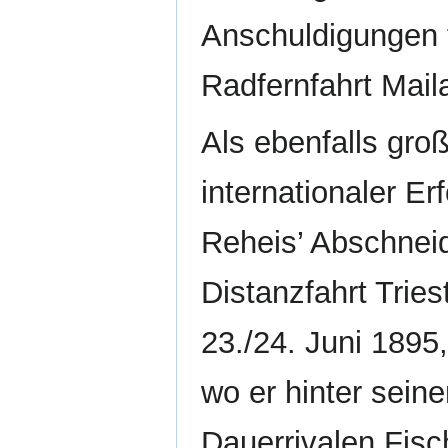
Anschuldigungen f
Radfernfahrt Mai
Als ebenfalls gro
internationaler Erf
Reheis’ Abschneid
Distanzfahrt Trie
23./24. Juni 1895
wo er hinter sein
Dauerrivalen Fisc