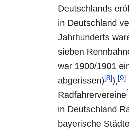
Deutschlands eröf
in Deutschland ve
Jahrhunderts war
sieben Rennbahne
war 1900/1901 ei
[8]
[9]
abgerissen)
),
Radfahrervereine
in Deutschland Ra
bayerische Städt