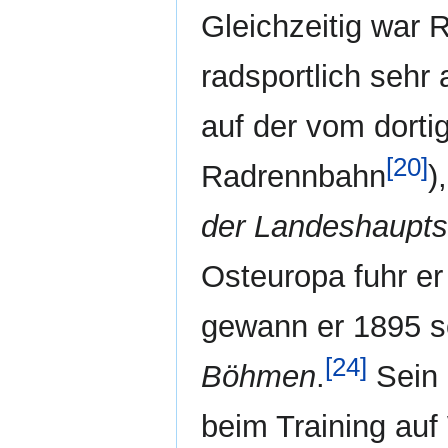
Gleichzeitig war 
radsportlich sehr
auf der vom dort
[20]
Radrennbahn
),
der Landeshaupts
Osteuropa fuhr er
gewann er 1895 s
[24]
Böhmen
.
Sein 
beim Training au