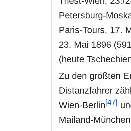
Triest-Wien, 23./
Petersburg-Moskau
Paris-Tours, 17. 
23. Mai 1896 (591
(heute Tschechien
Zu den größten E
Distanzfahrer zähl
[47]
Wien-Berlin
und
Mailand-München