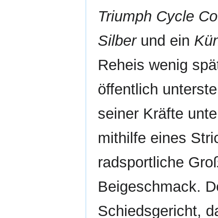
Triumph Cycle Co
Silber
und ein
Kün
Reheis wenig spät
öffentlich unterst
seiner Kräfte unt
mithilfe eines St
radsportliche Gro
Beigeschmack. Der
Schiedsgericht, d