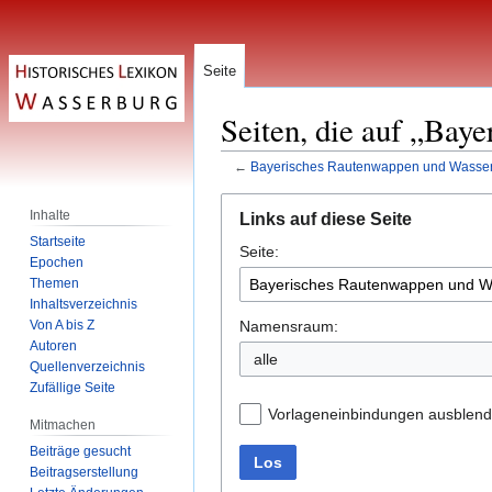
Seite
Seiten, die auf „Bay
←
Bayerisches Rautenwappen und Wasse
Zur
Zur
Inhalte
Links auf diese Seite
Navigation
Suche
Startseite
Seite:
springen
springen
Epochen
Themen
Inhaltsverzeichnis
Namensraum:
Von A bis Z
Autoren
alle
Quellenverzeichnis
Zufällige Seite
Vorlageneinbindungen ausblen
Mitmachen
Beiträge gesucht
Los
Beitragserstellung