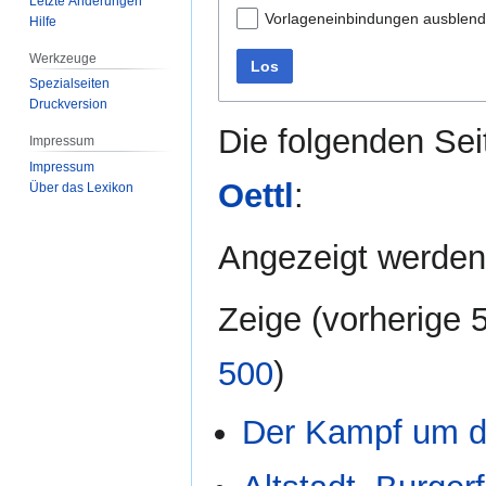
Letzte Änderungen
Vorlageneinbindungen ausblen
Hilfe
Werkzeuge
Los
Spezialseiten
Druckversion
Die folgenden Sei
Impressum
Impressum
Oettl
:
Über das Lexikon
Angezeigt werden 
Zeige (
vorherige 
500
)
Der Kampf um d