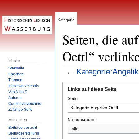
Kategorie
Seiten, die au
Oettl“ verlink
Inhalte
Startseite
←
Kategorie:Angelik
Epochen
Themen
Zur
Zur
Inhaltsverzeichnis
Links auf diese Seite
Navigation
Suche
Von A bis Z
Autoren
Seite:
springen
springen
Quellenverzeichnis
Zufällige Seite
Namensraum:
Mitmachen
Beiträge gesucht
alle
Beitragserstellung