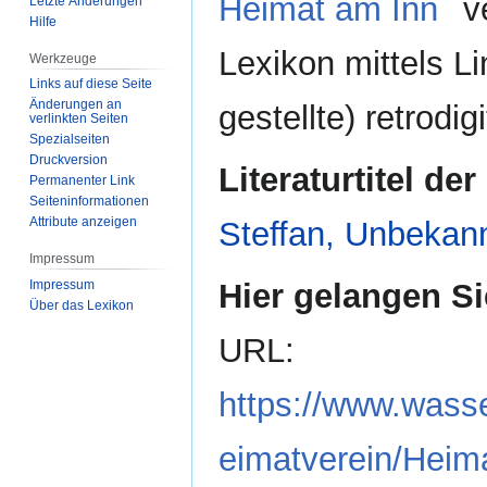
Heimat am Inn
ve
Letzte Änderungen
Hilfe
Lexikon mittels Li
Werkzeuge
Links auf diese Seite
Änderungen an
gestellte) retrodig
verlinkten Seiten
Spezialseiten
Druckversion
Literaturtitel der
Permanenter Link
Seiten­­informationen
Attribute anzeigen
Steffan, Unbekan
Impressum
Impressum
Hier gelangen Si
Über das Lexikon
URL:
https://www.wasse
eimatverein/Heim