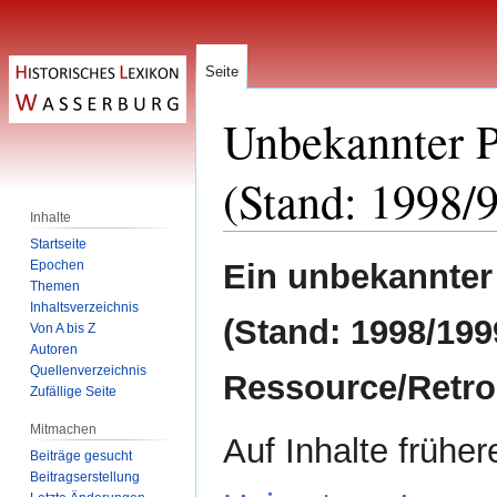
Seite
Unbekannter P
(Stand: 1998/
Inhalte
Startseite
Zur
Zur
Epochen
Ein unbekannter
Navigation
Suche
Themen
Inhaltsverzeichnis
springen
springen
(Stand: 1998/199
Von A bis Z
Autoren
Quellenverzeichnis
Ressource/Retrodi
Zufällige Seite
Mitmachen
Auf Inhalte frühe
Beiträge gesucht
Beitragserstellung