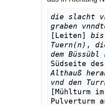
die slacht v
graben vnndt
[Leiten] 
bis
Tuern(n)
, 
di
dem Büssübl 
Südseite des
Althauß hera
vnd den Turr
[Mühlturm im
Pulverturm a