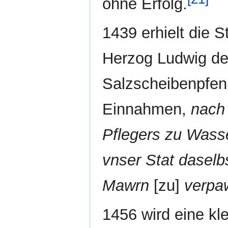
ohne Erfolg.
1439 erhielt die S
Herzog Ludwig d
Salzscheibenpfen
Einnahmen,
nach
Pflegers zu Wass
vnser Stat daselb
Mawrn
[zu]
verpa
1456 wird eine kle