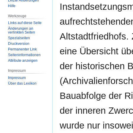
Letzte Änderungen
Instandsetzungs
Hilfe
Werkzeuge
aufrechtstehenden
Links auf diese Seite
Änderungen an
verlinkten Seiten
Altstadtfriedhofs
Spezialseiten
Druckversion
eine Übersicht ü
Permanenter Link
Seiten­­informationen
Attribute anzeigen
der historischen 
Impressum
Impressum
(Archivalienforsch
Über das Lexikon
Bauabfolge der R
der inneren Zwer
wurde nur insowei