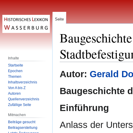
Seite
Baugeschichte 
Stadtbefestigu
Inhalte
Startseite
Zur
Zur
Epochen
Autor:
Gerald Do
Navigation
Suche
Themen
Inhaltsverzeichnis
springen
springen
Von A bis Z
Baugeschichte d
Autoren
Quellenverzeichnis
Zufällige Seite
Einführung
Mitmachen
Anlass der Unter
Beiträge gesucht
Beitragserstellung