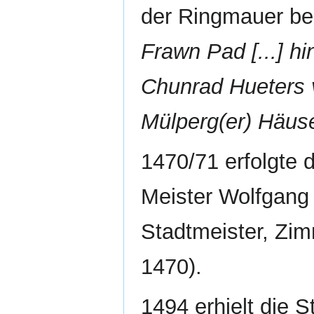
der Ringmauer be
Frawn Pad [...] hi
Chunrad Hueters v
Mülperg(er) Häus
1470/71 erfolgte 
Meister Wolfgang 
Stadtmeister, Z
1470).
1494 erhielt die 