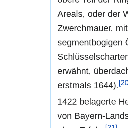
Areals, oder der 
Zwerchmauer, mi
segmentbogigen Ö
Schlüsselscharten
erwähnt, überdach
[20
erstmals 1644).
1422 belagerte He
von Bayern-Lands
[21]