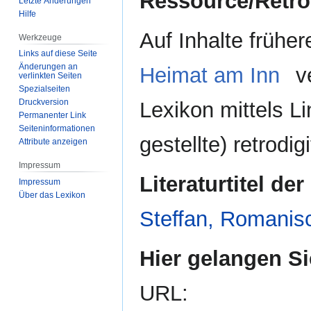
Ressource/Retrodi
Letzte Änderungen
Hilfe
Auf Inhalte frühe
Werkzeuge
Links auf diese Seite
Änderungen an
Heimat am Inn
ve
verlinkten Seiten
Spezialseiten
Druckversion
Lexikon mittels Li
Permanenter Link
Seiten­­informationen
gestellte) retrodig
Attribute anzeigen
Impressum
Literaturtitel der
Impressum
Über das Lexikon
Steffan, Romanis
Hier gelangen Si
URL: