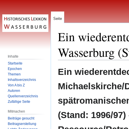
Seite
Ein wiederent
Wasserburg (S
Inhalte
Startseite
Zur
Zur
Epochen
Ein wiederentde
Navigation
Suche
Themen
Inhaltsverzeichnis
springen
springen
Michaelskirche/
Von A bis Z
Autoren
Quellenverzeichnis
spätromanische
Zufällige Seite
Mitmachen
(Stand: 1996/97) 
Beiträge gesucht
Beitragserstellung