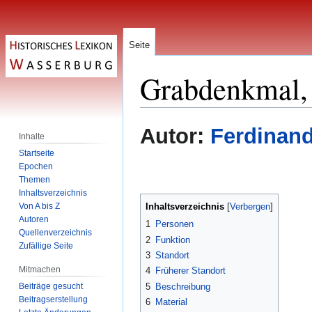
Seite
Grabdenkmal, 
Zur
Zur
Autor:
Ferdinand
Inhalte
Navigation
Suche
Startseite
springen
springen
Epochen
Themen
Inhaltsverzeichnis
Von A bis Z
Inhaltsverzeichnis
Autoren
1
Personen
Quellenverzeichnis
2
Funktion
Zufällige Seite
3
Standort
Mitmachen
4
Früherer Standort
Beiträge gesucht
5
Beschreibung
Beitragserstellung
6
Material