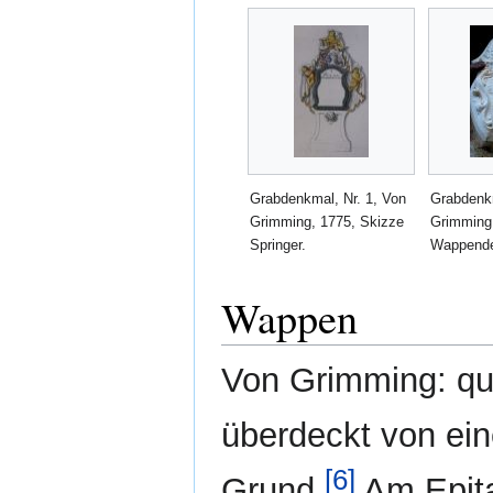
Grabdenkmal, Nr. 1, Von
Grabdenkm
Grimming, 1775, Skizze
Grimming
Springer.
Wappende
Wappen
Von Grimming: quad
überdeckt von ei
[6]
Grund.
Am Epita