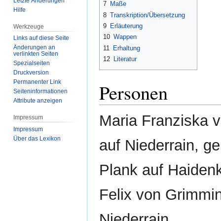
Letzte Änderungen
7
Maße
Hilfe
8
Transkription/Übersetzung
9
Erläuterung
Werkzeuge
10
Wappen
Links auf diese Seite
Änderungen an
11
Erhaltung
verlinkten Seiten
12
Literatur
Spezialseiten
Druckversion
Permanenter Link
Personen
Seiten­­informationen
Attribute anzeigen
Maria Franziska 
Impressum
Impressum
Über das Lexikon
auf Niederrain, g
Plank auf Haiden
Felix von Grimmi
Niederrain