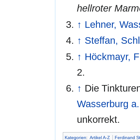
hellroter Marm
↑
Lehner, Was
↑
Steffan, Sch
↑
Höckmayr, F
2.
↑
Die Tinkture
Wasserburg a.
unkorrekt.
Kategorien
:
Artikel A-Z
Ferdinand St