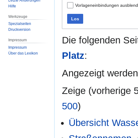
Letzte Änderungen
Vorlageneinbindungen ausblen
Hilfe
Werkzeuge
Los
Spezialseiten
Druckversion
Die folgenden Sei
Impressum
Impressum
Platz
:
Über das Lexikon
Angezeigt werden 
Zeige (
vorherige 
500
)
Übersicht Wass