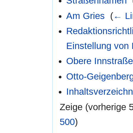
Straßennamen
‎
Am Gries
‎
(
← Li
Redaktionsrichtl
Einstellung von
Obere Innstraß
Otto-Geigenber
Inhaltsverzeichn
Zeige (
vorherige 
500
)