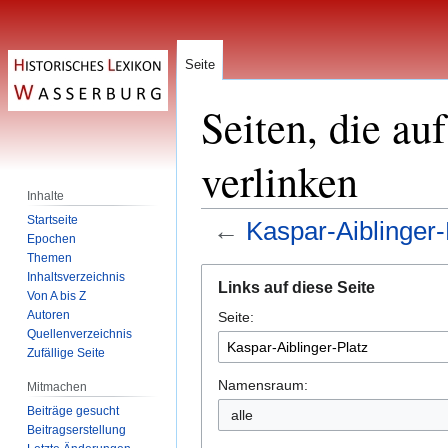
Seite
Seiten, die au
verlinken
Inhalte
Startseite
←
Kaspar-Aiblinger-
Epochen
Themen
Zur
Zur
Inhaltsverzeichnis
Links auf diese Seite
Navigation
Suche
Von A bis Z
Autoren
Seite:
springen
springen
Quellenverzeichnis
Zufällige Seite
Namensraum:
Mitmachen
Beiträge gesucht
alle
Beitragserstellung