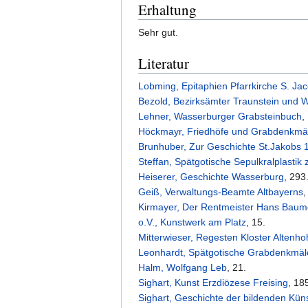
Erhaltung
Sehr gut.
Literatur
Lobming, Epitaphien Pfarrkirche S. Jac
Bezold, Bezirksämter Traunstein und 
Lehner, Wasserburger Grabsteinbuch
,
Höckmayr, Friedhöfe und Grabdenkmä
Brunhuber, Zur Geschichte St.Jakobs 
Steffan, Spätgotische Sepulkralplastik 
Heiserer, Geschichte Wasserburg
, 293
Geiß, Verwaltungs-Beamte Altbayerns
,
Kirmayer, Der Rentmeister Hans Baum
o.V., Kunstwerk am Platz
, 15.
Mitterwieser, Regesten Kloster Altenh
Leonhardt, Spätgotische Grabdenkmäl
Halm, Wolfgang Leb
, 21.
Sighart, Kunst Erzdiözese Freising
, 18
Sighart, Geschichte der bildenden Kün