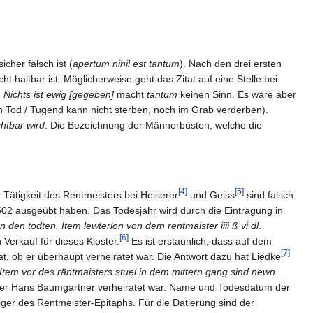
icher falsch ist (
apertum nihil est tantum
). Nach den drei ersten
cht haltbar ist. Möglicherweise geht das Zitat auf eine Stelle bei
g
Nichts ist ewig [gegeben]
macht
tantum
keinen Sinn. Es wäre aber
n Tod / Tugend kann nicht sterben, noch im Grab verderben).
htbar wird
. Die Bezeichnung der Männerbüsten, welche die
[4]
[5]
 Tätigkeit des Rentmeisters bei Heiserer
und Geiss
sind falsch.
502 ausgeübt haben. Das Todesjahr wird durch die Eintragung in
 den todten. Item lewterlon von dem rentmaister iiii ß vi dl
.
[6]
Verkauf für dieses Kloster.
Es ist erstaunlich, dass auf dem
[7]
, ob er überhaupt verheiratet war. Die Antwort dazu hat Liedke
Item vor des räntmaisters stuel in dem mittern gang sind newn
ister Hans Baumgartner verheiratet war. Name und Todesdatum der
ger des Rentmeister-Epitaphs. Für die Datierung sind der