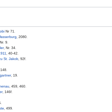
obi
Nr 71.
Wasserburg
, 2080.
 Nr. 9.
ler
, Nr. 34.
1911
, 40-42.
zu St. Jakob
, 92f.
.
 148.
gartner
, 19.
ohenau
, 459, 460.
er
, 146f.
5.
ste
, 499.