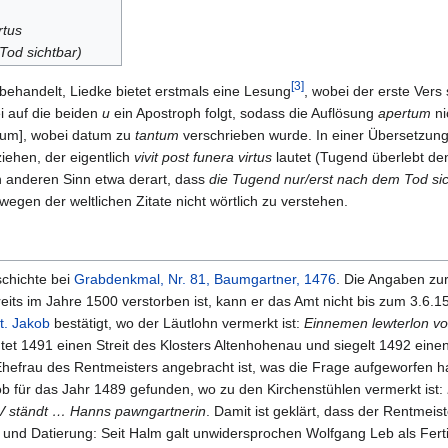
rtus
Tod sichtbar)
[3]
 behandelt, Liedke bietet erstmals eine Lesung
, wobei der erste Vers s
i auf die beiden
u
ein Apostroph folgt, sodass die Auflösung
apertum
ni
um], wobei datum zu
tantum
verschrieben wurde. In einer Übersetzun
iehen, der eigentlich
vivit post funera virtus
lautet (Tugend überlebt de
n anderen Sinn etwa derart, dass
die Tugend nur/erst nach dem Tod sic
 wegen der weltlichen Zitate nicht wörtlich zu verstehen.
schichte bei
Grabdenkmal, Nr. 81, Baumgartner, 1476
. Die Angaben zur
ts im Jahre 1500 verstorben ist, kann er das Amt nicht bis zum 3.6.1
t. Jakob
bestätigt, wo der Läutlohn vermerkt ist:
Einnemen lewterlon von
t 1491 einen Streit des Klosters Altenhohenau und siegelt 1492 einen 
hefrau des Rentmeisters angebracht ist, was die Frage aufgeworfen hat
b für das Jahr 1489 gefunden, wo zu den Kirchenstühlen vermerkt ist:
 V ständt … Hanns pawngartnerin
. Damit ist geklärt, dass der Rentme
und Datierung: Seit Halm galt unwidersprochen Wolfgang Leb als Ferti