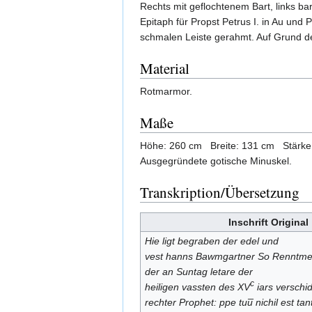
Rechts mit geflochtenem Bart, links b
Epitaph für Propst Petrus I. in Au und 
schmalen Leiste gerahmt. Auf Grund 
Material
Rotmarmor.
Maße
Höhe: 260 cm Breite: 131 cm Stärke
Ausgegründete gotische Minuskel.
Transkription/Übersetzung
Inschrift Original
Hie ligt begraben der edel und
vest hanns Bawmgartner So Renntmeis
der an Suntag letare der
c
heiligen vassten des XV
iars verschid
rechter Prophet: ppe tuu̅ nichil est ta