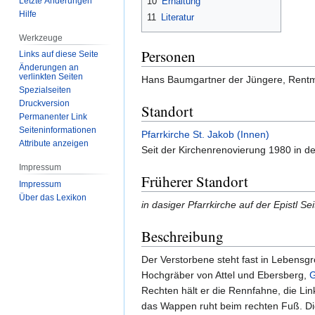
Letzte Änderungen
10
Erhaltung
Hilfe
11
Literatur
Werkzeuge
Personen
Links auf diese Seite
Änderungen an
verlinkten Seiten
Hans Baumgartner der Jüngere, Rentme
Spezialseiten
Druckversion
Standort
Permanenter Link
Seiten­­informationen
Pfarrkirche St. Jakob (Innen)
Attribute anzeigen
Seit der Kirchenrenovierung 1980 in d
Impressum
Früherer Standort
Impressum
Über das Lexikon
in dasiger Pfarrkirche auf der Epistl 
Beschreibung
Der Verstorbene steht fast in Lebensgrö
Hochgräber von Attel und Ebersberg,
G
Rechten hält er die Rennfahne, die Lin
das Wappen ruht beim rechten Fuß. Die