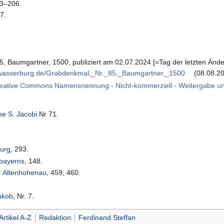
83–206.
 7.
, Baumgartner, 1500, publiziert am 02.07.2024 [=Tag der letzten Änder
on-wasserburg.de/Grabdenkmal,_Nr._85,_Baumgartner,_1500
(08.08.2
eative Commons Namensnennung - Nicht-kommerziell - Weitergabe unte
he S. Jacobi
Nr 71.
burg
, 293.
tbayerns
, 148.
er Altenhohenau
, 459, 460.
akob
, Nr. 7.
Artikel A-Z
Redaktion
Ferdinand Steffan