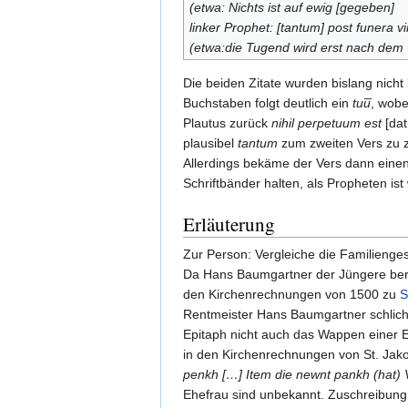
(etwa: Nichts ist auf ewig [gegeben]
linker Prophet: [tantum] post funera vi
(etwa:die Tugend wird erst nach dem 
Die beiden Zitate wurden bislang nicht
Buchstaben folgt deutlich ein
tuu̅
, wobe
Plautus zurück
nihil perpetuum est
[dat
plausibel
tantum
zum zweiten Vers zu z
Allerdings bekäme der Vers dann eine
Schriftbänder halten, als Propheten ist
Erläuterung
Zur Person: Vergleiche die Familienge
Da Hans Baumgartner der Jüngere berei
den Kirchenrechnungen von 1500 zu
S
Rentmeister Hans Baumgartner schlichte
Epitaph nicht auch das Wappen einer E
in den Kirchenrechnungen von St. Jako
penkh […] Item die newnt pankh (hat)
Ehefrau sind unbekannt. Zuschreibung 