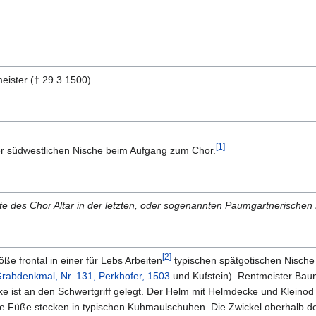
ister († 29.3.1500)
[1]
er südwestlichen Nische beim Aufgang zum Chor.
Seite des Chor Altar in der letzten, oder sogenannten Paumgartnerische
[2]
ße frontal in einer für Lebs Arbeiten
typischen spätgotischen Nische
rabdenkmal, Nr. 131, Perkhofer, 1503
und Kufstein). Rentmeister Baum
ke ist an den Schwertgriff gelegt. Der Helm mit Helmdecke und Kleinod 
 Füße stecken in typischen Kuhmaulschuhen. Die Zwickel oberhalb des