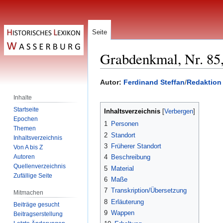
Seite
Grabdenkmal, Nr. 85
Zur
Zur
Autor:
Ferdinand Steffan
/
Redaktion
Navigation
Suche
Inhalte
springen
springen
Startseite
Inhaltsverzeichnis
Epochen
1
Personen
Themen
2
Standort
Inhaltsverzeichnis
3
Früherer Standort
Von A bis Z
Autoren
4
Beschreibung
Quellenverzeichnis
5
Material
Zufällige Seite
6
Maße
7
Transkription/Übersetzung
Mitmachen
8
Erläuterung
Beiträge gesucht
9
Wappen
Beitragserstellung