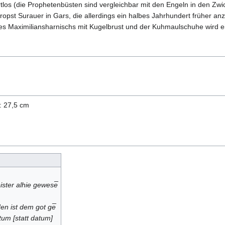
artlos (die Prophetenbüsten sind vergleichbar mit den Engeln in den Z
Propst Surauer in Gars, die allerdings ein halbes Jahrhundert früher an
des Maximiliansharnischs mit Kugelbrust und der Kuhmaulschuhe wird
: 27,5 cm
ter alhie gewese̅
en ist dem got ge̅
ntum [statt datum]