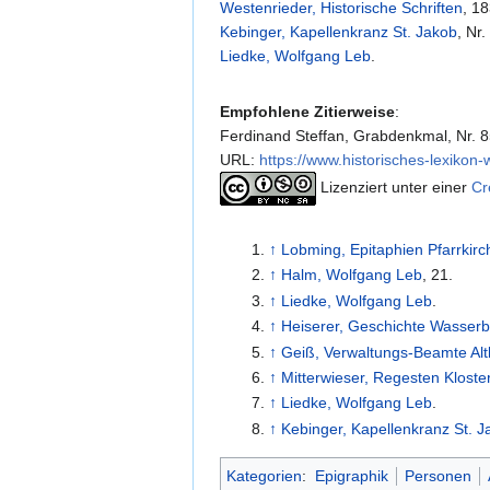
Westenrieder, Historische Schriften
, 1
Kebinger, Kapellenkranz St. Jakob
, Nr.
Liedke, Wolfgang Leb
.
Empfohlene Zitierweise
:
Ferdinand Steffan, Grabdenkmal, Nr. 85
URL:
https://www.historisches-lexik
Lizenziert unter einer
Cr
↑
Lobming, Epitaphien Pfarrkirc
↑
Halm, Wolfgang Leb
, 21.
↑
Liedke, Wolfgang Leb
.
↑
Heiserer, Geschichte Wasser
↑
Geiß, Verwaltungs-Beamte Al
↑
Mitterwieser, Regesten Klost
↑
Liedke, Wolfgang Leb
.
↑
Kebinger, Kapellenkranz St. J
Kategorien
:
Epigraphik
Personen