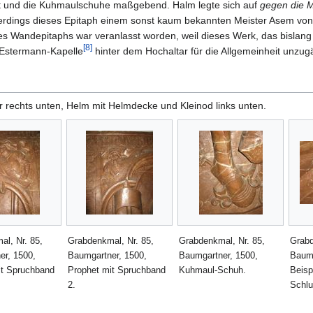
st und die Kuhmaulschuhe maßgebend. Halm legte sich auf
gegen die M
uerdings dieses Epitaph einem sonst kaum bekannten Meister Asem von
s Wandepitaphs war veranlasst worden, weil dieses Werk, das bislang 
[8]
 Estermann-Kapelle
hinter dem Hochaltar für die Allgemeinheit unzug
rechts unten, Helm mit Helmdecke und Kleinod links unten.
l, Nr. 85,
Grabdenkmal, Nr. 85,
Grabdenkmal, Nr. 85,
Grabd
er, 1500,
Baumgartner, 1500,
Baumgartner, 1500,
Baumg
it Spruchband
Prophet mit Spruchband
Kuhmaul-Schuh.
Beispi
2.
Schlu