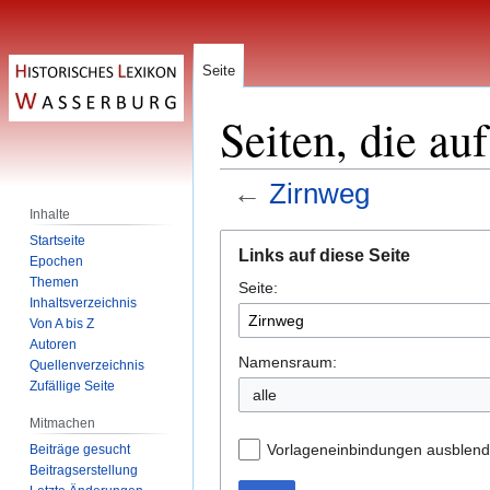
Seite
Seiten, die au
←
Zirnweg
Inhalte
Zur
Zur
Startseite
Links auf diese Seite
Epochen
Navigation
Suche
Themen
Seite:
springen
springen
Inhaltsverzeichnis
Von A bis Z
Autoren
Namensraum:
Quellenverzeichnis
Zufällige Seite
alle
Mitmachen
Vorlageneinbindungen ausblen
Beiträge gesucht
Beitragserstellung