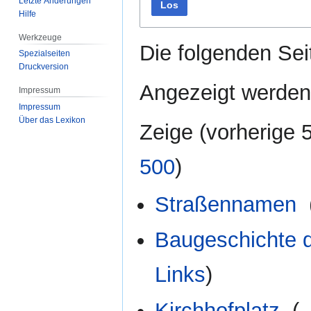
Letzte Änderungen
Los
Hilfe
Werkzeuge
Die folgenden Sei
Spezialseiten
Druckversion
Angezeigt werden 
Impressum
Impressum
Über das Lexikon
Zeige (
vorherige 
500
)
Straßennamen
‎
Baugeschichte d
Links
)
Kirchhofplatz
‎
(
←