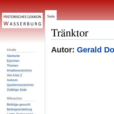
Seite
Tränktor
Zur
Zur
Autor:
Gerald Do
Inhalte
Navigation
Suche
Startseite
springen
springen
Epochen
Themen
Inhaltsverzeichnis
Von A bis Z
Autoren
Quellenverzeichnis
Zufällige Seite
Mitmachen
Beiträge gesucht
Beitragserstellung