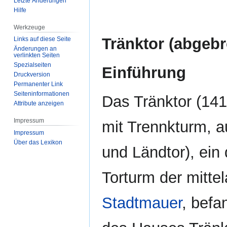
Letzte Änderungen
Hilfe
Werkzeuge
Tränktor (abgeb
Links auf diese Seite
Änderungen an
verlinkten Seiten
Spezialseiten
Einführung
Druckversion
Permanenter Link
Seiten­­informationen
Das Tränktor (141
Attribute anzeigen
Impressum
mit Trennkturm, a
Impressum
Über das Lexikon
und Ländtor), ein
Torturm der mittel
Stadtmauer
, befa