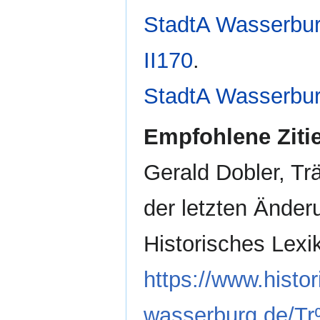
StadtA Wasserburg
II170
.
StadtA Wasserburg
Empfohlene Ziti
Gerald Dobler, Tr
der letzten Änderu
Historisches Lex
https://www.histor
wasserburg.de/T