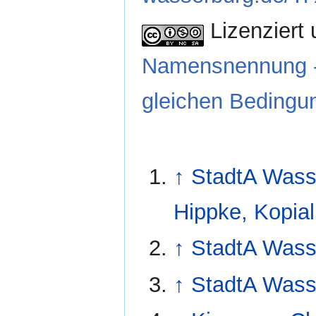
Lizenziert 
Namensnennung - 
gleichen Bedingun
↑
StadtA Wasse
Hippke, Kopial
↑
StadtA Wasse
↑
StadtA Wasse