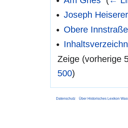
Am Gries
‎
(
← Li
Joseph Heisere
Obere Innstraß
Inhaltsverzeichn
Zeige (
vorherige 
500
)
Datenschutz
Über Historisches Lexikon Was