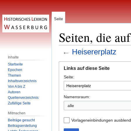
Seite
Seiten, die au
←
Heisererplatz
Inhalte
Zur
Zur
Startseite
Links auf diese Seite
Epochen
Navigation
Suche
Themen
Seite:
springen
springen
Inhaltsverzeichnis
Von A bis Z
Autoren
Namensraum:
Quellenverzeichnis
Zufällige Seite
alle
Mitmachen
Vorlageneinbindungen ausblen
Beiträge gesucht
Beitragserstellung