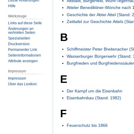
Letzte Änderungen
Altstadt, Burgerfeld, Wuhr/Tegerna
Hilfe
Atteler Benediktiner-Mönche nach 
Geschichte der Abtei Attel (Stand: 
Werkzeuge
Zeittafel zur Geschichte Attels (Sta
Links auf diese Seite
Änderungen an
verlinkten Seiten
B
Spezialseiten
Druckversion
Schiffmeister Peter Breitenacher (
Permanenter Link
Seiten­­informationen
Wasserburger Bürgerwehr (Stand: 
Attribute anzeigen
Burgfrieden und Burgfriedenssäule
Impressum
E
Impressum
Über das Lexikon
Der Kampf um die Eisenbahn
Eisenbahnbau (Stand: 1982)
F
Feuerschutz bis 1866