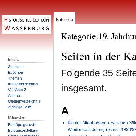
Kategorie
Kategorie
:
19. Jahrhu
Seiten in der K
Zur
Zur
Navigation
Suche
Inhalte
springen
springen
Startseite
Folgende 35 Seite
Epochen
Themen
Inhaltsverzeichnis
insgesamt.
Von A bis Z
Autoren
Quellenverzeichnis
A
Zufällige Seite
Mitmachen
Kloster Altenhohenau zwischen Säk
Beiträge gesucht
Wiederbesiedelung (Stand: 1998/9
Beitragserstellung