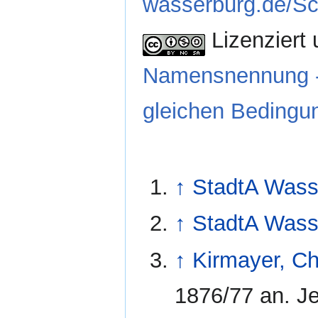
wasserburg.de/Sc
Lizenziert 
Namensnennung - 
gleichen Bedingun
↑
StadtA Wasse
↑
StadtA Wasse
↑
Kirmayer, Ch
1876/77 an. Je