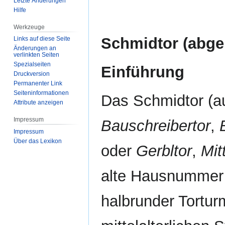
Letzte Änderungen
Hilfe
Werkzeuge
Schmidtor (abgeb
Links auf diese Seite
Änderungen an
verlinkten Seiten
Spezialseiten
Einführung
Druckversion
Permanenter Link
Seiten­­informationen
Das Schmidtor (a
Attribute anzeigen
Impressum
Bauschreibertor
,
Impressum
Über das Lexikon
oder
Gerbltor
,
Mit
alte Hausnummer 
halbrunder Tortur