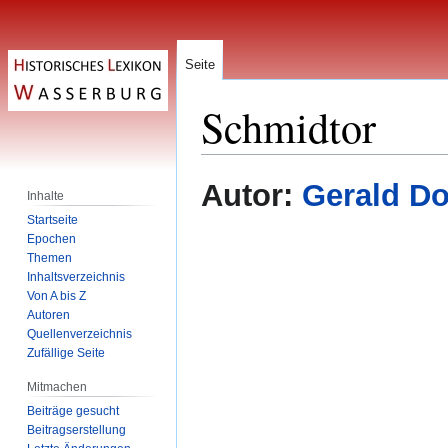
Seite
Schmidtor
Zur
Zur
Autor:
Gerald Do
Inhalte
Navigation
Suche
Startseite
springen
springen
Epochen
Themen
Inhaltsverzeichnis
Von A bis Z
Autoren
Quellenverzeichnis
Zufällige Seite
Mitmachen
Beiträge gesucht
Beitragserstellung